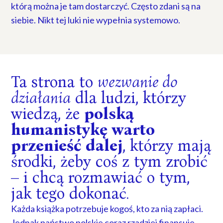
którą można je tam dostarczyć. Często zdani są na
siebie. Nikt tej luki nie wypełnia systemowo.
Ta strona to
wezwanie do
działania
dla ludzi, którzy
wiedzą, że
polską
humanistykę warto
przenieść dalej
, którzy mają
środki, żeby coś z tym zrobić
– i chcą rozmawiać o tym,
jak tego dokonać.
Każda książka potrzebuje kogoś, kto za nią zapłaci.
Jednak państwo polskie coraz rzadziej finansuje