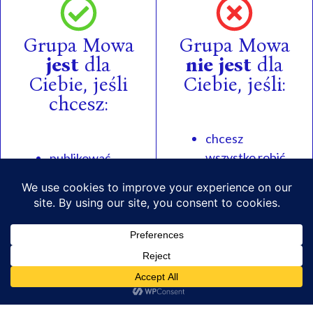
Grupa Mowa
Grupa Mowa
jest
dla
nie jest
dla
Ciebie, jeśli
Ciebie, jeśli:
chcesz:
chcesz
wszystko robić
publikować
samodzielnie,
swoje teksty
czujesz, że
naukowe po
piszesz jak
angielsku,
rodzimy
pozyskać
użytkownik
zainteresowanie
angielskiego,
zagranicznego
wiesz jak
wydawnictwa
pozyskać
Twoją książką,