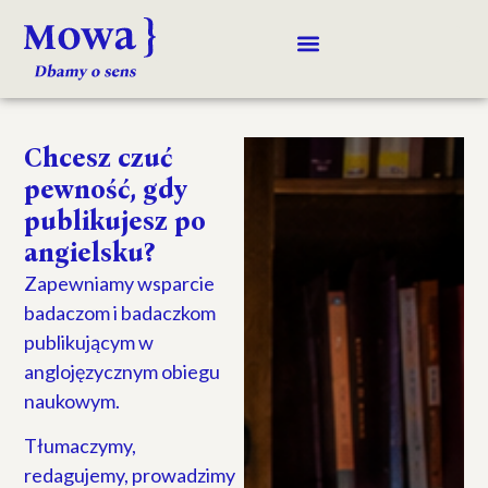
Chcesz czuć
pewność, gdy
publikujesz po
angielsku?​
Zapewniamy wsparcie
badaczom i badaczkom
publikującym w
anglojęzycznym obiegu
naukowym.
Tłumaczymy,
redagujemy, prowadzimy