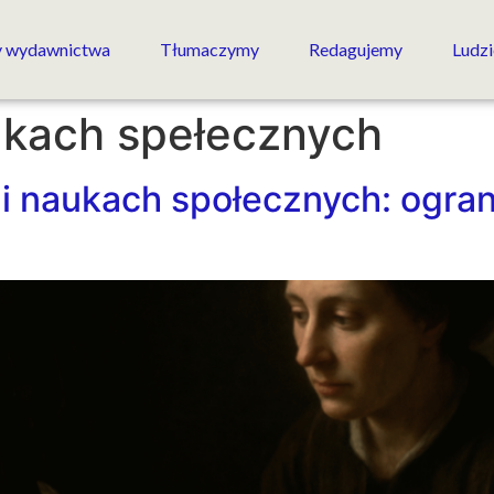
 wydawnictwa
Tłumaczymy
Redagujemy
Ludzi
kach spełecznych
 naukach społecznych: ogran