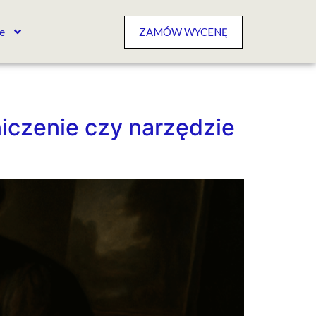
e
ZAMÓW WYCENĘ
iczenie czy narzędzie