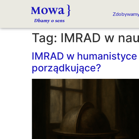
Zdobywamy
Tag:
IMRAD w nau
IMRAD w humanistyce i
porządkujące?