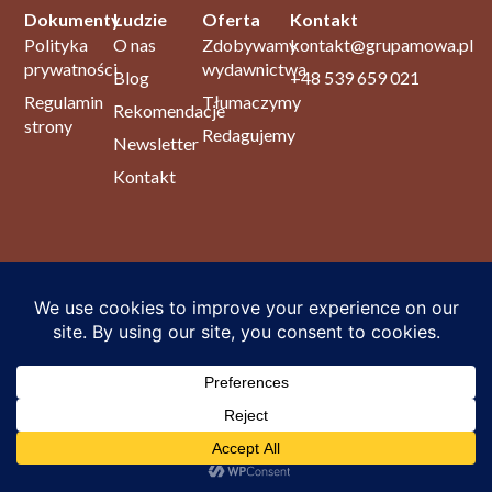
Dokumenty
Ludzie
Oferta
Kontakt
Polityka
O nas
Zdobywamy
kontakt@grupamowa.pl
prywatności
wydawnictwa
Blog
+48 539 659 021
Regulamin
Tłumaczymy
Rekomendacje
strony
Redagujemy
Newsletter
Kontakt
© 2026 Grupa Mowa. Wszystkie prawa zastrzeżone.